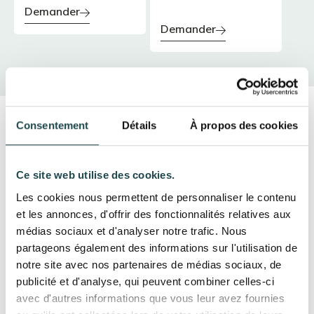
demander
demander
Consentement
Détails
À propos des cookies
Pourquoi nous confier la
fabrication de votre
Ce site web utilise des cookies.
Les cookies nous permettent de personnaliser le contenu
Comptoir, bar et mobilier en
et les annonces, d'offrir des fonctionnalités relatives aux
médias sociaux et d'analyser notre trafic. Nous
zinc, laiton ou cuivre ?
partageons également des informations sur l'utilisation de
Chaque
comptoir
,
bar
ou
mobilier
est
façonné à la
notre site avec nos partenaires de médias sociaux, de
main
dans
notre atelier
de
Quincié-en-Beaujolais
.
publicité et d'analyse, qui peuvent combiner celles-ci
Contrairement aux finitions standardisées, nos
soudures
avec d'autres informations que vous leur avez fournies
sont
polies manuellement
pour garantir une continuité