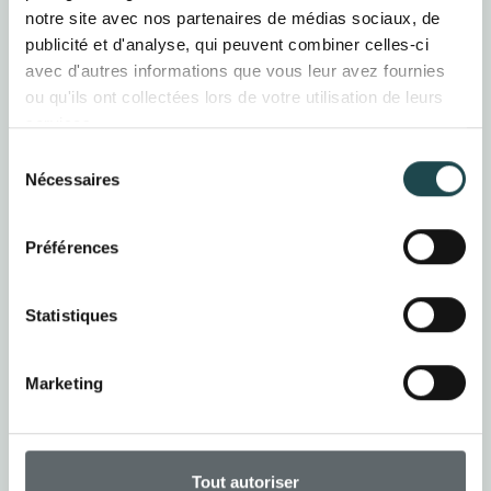
notre site avec nos partenaires de médias sociaux, de
publicité et d'analyse, qui peuvent combiner celles-ci
avec d'autres informations que vous leur avez fournies
ou qu'ils ont collectées lors de votre utilisation de leurs
services.
Fontaines
Sélection
murales
Nécessaires
du
La fontaine murale en
consentement
zinc habille
Préférences
élégamment un jardin
tout en offrant un
point d'eau à hauteur
Statistiques
d'homme pour le
quotidien
Marketing
demander
Tout autoriser