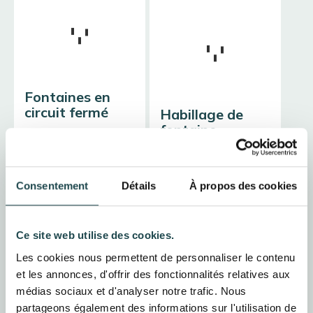
Fontaines en
circuit fermé
Habillage de
fontaine
CityZinc réalise des
bassins autonomes,
Nous recouvrons vos
prêts à poser, avec
fontaines d’un
pompe intégrée pour
habillage en zinc pour
Consentement
Détails
À propos des cookies
agrémenter votre
apporter une nouvelle
jardin.
vie à votre point d’eau
Ce site web utilise des cookies.
demander
Les cookies nous permettent de personnaliser le contenu
demander
et les annonces, d'offrir des fonctionnalités relatives aux
médias sociaux et d'analyser notre trafic. Nous
partageons également des informations sur l'utilisation de