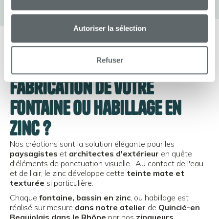
Autoriser la sélection
Pourquoi nous confier la
Refuser
fabrication de votre
Fontaine ou habillage en
zinc ?
Nos créations sont la solution élégante pour les
paysagistes
et
architectes d'extérieur
en quête
d'éléments de ponctuation visuelle. Au contact de l'eau
et de l'air, le zinc développe cette
teinte mate et
texturée
si particulière.
Chaque
fontaine, bassin en zinc
, ou habillage est
réalisé sur mesure
dans notre atelier
de
Quincié-en
Beaujolais dans le Rhône
par nos
zingueurs