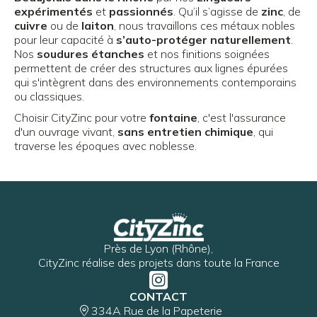
expérimentés
et
passionnés
. Qu’il s’agisse de
zinc
, de
cuivre
ou de
laiton
, nous travaillons ces métaux nobles
pour leur capacité à
s’auto-protéger naturellement
.
Nos
soudures étanches
et nos finitions soignées
permettent de créer des structures aux lignes épurées
qui s'intègrent dans des environnements contemporains
ou classiques.
Choisir CityZinc pour votre
fontaine
, c'est l'assurance
d'un ouvrage vivant,
sans entretien chimique
, qui
traverse les époques avec noblesse.
Près de Lyon (Rhône),
CityZinc réalise des projets dans toute la France
CONTACT
334A Rue de la Papeterie