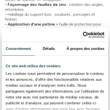
Agrandir
- Façonnage des feuilles de zinc
, création des angles,
retombées .
-
Habillage du support bois , soudures , poncages et
finition .
- Application d'une patine
+ huille de protection pour
metaux .
-
Livraison par transporteur et intervention pour la
fixation du plan de travail sur les
caissons en melaminées
.
Consentement
Détails
À propos des cookies
Cette réalisation met en avant le savoir-faire artisanal de
Ce site web utilise des cookies.
Cityzinc dans la fabrication et la pose de
plan de travail
sur mesure
parfaitement adapté à l’usage quotidien
Les cookies nous permettent de personnaliser le contenu
des cuisines d'exterieure
.
et les annonces, d'offrir des fonctionnalités relatives aux
médias sociaux et d'analyser notre trafic. Nous
partageons également des informations sur l'utilisation de
notre site avec nos partenaires de médias sociaux, de
publicité et d'analyse, qui peuvent combiner celles-ci
avec d'autres informations que vous leur avez fournies