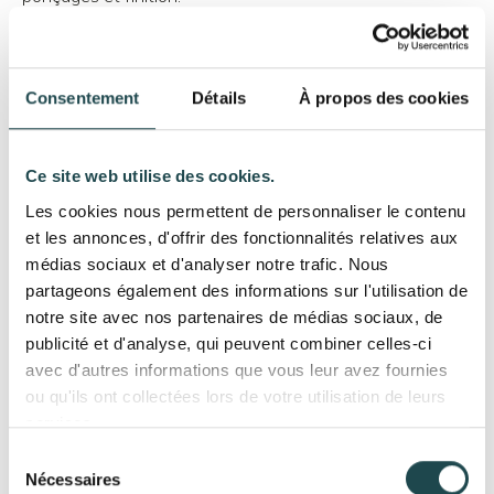
·
Application d'une patine
(vieux zinc).
·
Fixation des roulettes
·
Livraison par transporteur
Consentement
Détails
À propos des cookies
Cette réalisation met en avant le savoir-faire artisanal de
Cityzinc dans
la fabrication de jardinière en zinc
sur
mesure pour des professionnels du végétal.
Ce site web utilise des cookies.
Les cookies nous permettent de personnaliser le contenu
et les annonces, d'offrir des fonctionnalités relatives aux
médias sociaux et d'analyser notre trafic. Nous
partageons également des informations sur l'utilisation de
notre site avec nos partenaires de médias sociaux, de
publicité et d'analyse, qui peuvent combiner celles-ci
avec d'autres informations que vous leur avez fournies
ou qu'ils ont collectées lors de votre utilisation de leurs
Prestations réalisées
services.
Sélection
Bac et Jardinière
Nécessaires
du