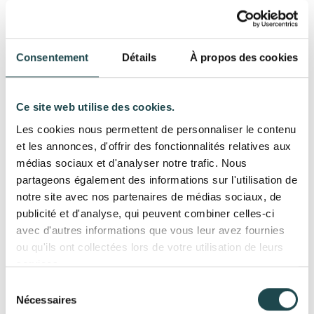
Application d'une patine (vieux zinc).
Livraison par CityZinc
Consentement
Détails
À propos des cookies
Cette réalisation met en avant le savoir-faire artisanal de
Cityzinc dans la fabrication de jardinière en zinc sur
mesure pour les particuliers.
Ce site web utilise des cookies.
Les cookies nous permettent de personnaliser le contenu
et les annonces, d'offrir des fonctionnalités relatives aux
médias sociaux et d'analyser notre trafic. Nous
partageons également des informations sur l'utilisation de
notre site avec nos partenaires de médias sociaux, de
publicité et d'analyse, qui peuvent combiner celles-ci
avec d'autres informations que vous leur avez fournies
Prestations réalisées
ou qu'ils ont collectées lors de votre utilisation de leurs
services.
Bac et Jardinière
Sélection
Autres réalisations
Nécessaires
du